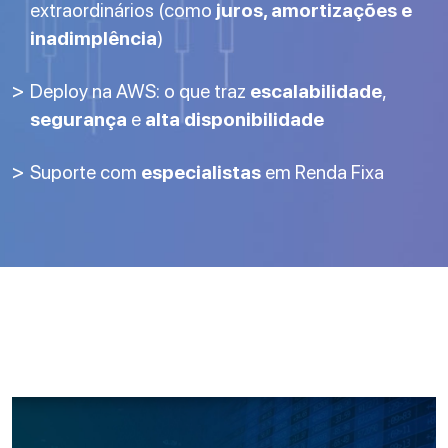
extraordinários (como
juros, amortizações e
inadimplência
)
Deploy na AWS: o que traz
escalabilidade
,
segurança
e
alta disponibilidade
Suporte com
especialistas
em Renda Fixa