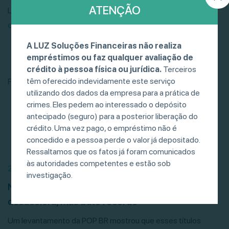
ATENÇÃO
Leia o artigo produzido por Suelen Salgo, CEO da LUZ,
clicando neste link
ou no
PDF
.
A LUZ Soluções Financeiras não realiza
empréstimos ou faz qualquer avaliação de
crédito à pessoa física ou jurídica.
Terceiros
têm oferecido indevidamente este serviço
Fonte: Fincatch
utilizando dos dados da empresa para a prática de
crimes. Eles pedem ao interessado o depósito
antecipado (seguro) para a posterior liberação do
crédito. Uma vez pago, o empréstimo não é
concedido e a pessoa perde o valor já depositado.
Ressaltamos que os fatos já foram comunicados
às autoridades competentes e estão sob
21/07/26
investigação.
Negociação de debêntures, CRIs e CRAs
desacelera, mas bate recorde
Um levantamento da POP BR mostrou que esses títulos