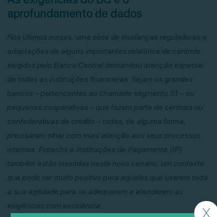
aprofundamento de dados
Nos últimos meses, uma série de mudanças reguladoras e
adaptações de alguns importantes relatórios de controle
exigidos pelo Banco Central demandou atenção especial
de todas as instituições financeiras. Sejam os grandes
bancos – pertencentes ao chamado segmento S1 – ou
pequenas cooperativas – que fazem parte de centrais ou
confederativas de crédito – todas, de alguma forma,
precisaram olhar com mais atenção aos seus processos
internos. Fintechs e Instituições de Pagamento (IP)
também estão inseridas neste novo cenário, um contexto
que pode ser muito positivo para aquelas que usarem toda
a sua agilidade para se adequarem e atenderem as
exigências com excelência.
X