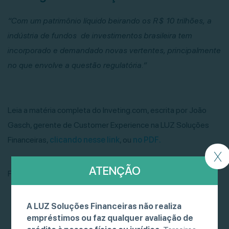
“Com um patrimônio líquido beirando os R$ 10 trilhões, a
indústria de fundos de investimentos brasileira tem
incorporado e demandado novas vertentes, principalmente
no que envolve a questão regulatória.”
Leia a matéria completa do Inveting.com, escrita por João
Gasch, gerente de Customer Experience na LUZ Soluções
Financeiras,
clicando nesse link
, ou
no PDF.
X
ATENÇÃO
Fonte: Investing.com
A LUZ Soluções Financeiras não realiza
empréstimos ou faz qualquer avaliação de