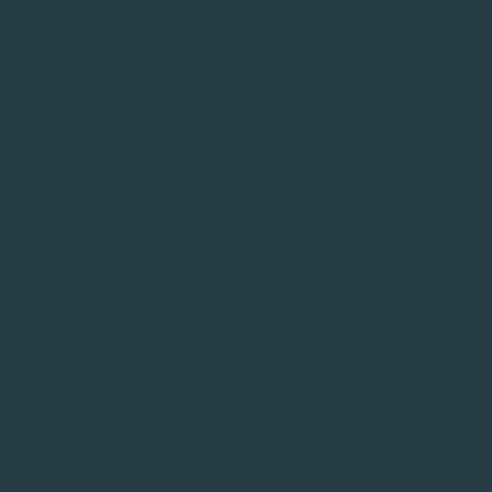
Imprensa
HOME
/
IMPRENSA