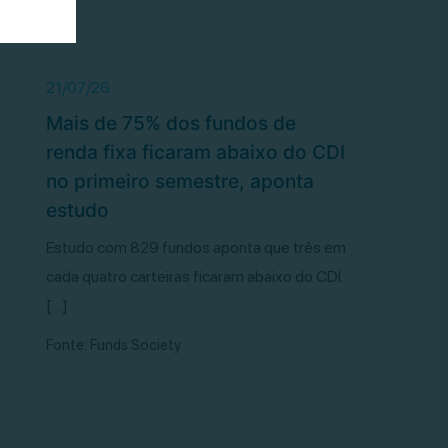
21/07/26
Mais de 75% dos fundos de
renda fixa ficaram abaixo do CDI
no primeiro semestre, aponta
estudo
Estudo com 829 fundos aponta que três em
cada quatro carteiras ficaram abaixo do CDI.
[…]
Fonte: Funds Society