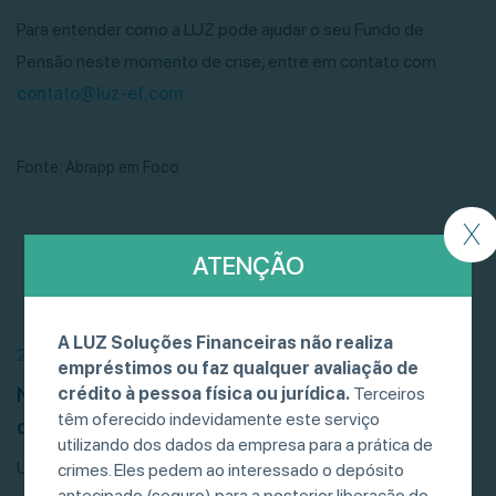
Para entender como a LUZ pode ajudar o seu Fundo de
Pensão neste momento de crise, entre em contato com
contato@luz-ef.com
.
Fonte: Abrapp em Foco
X
ATENÇÃO
A LUZ Soluções Financeiras não realiza
21/07/26
empréstimos ou faz qualquer avaliação de
Negociação de debêntures, CRIs e CRAs
crédito à pessoa física ou jurídica.
Terceiros
têm oferecido indevidamente este serviço
desacelera, mas bate recorde
utilizando dos dados da empresa para a prática de
Um levantamento da POP BR mostrou que esses títulos
crimes. Eles pedem ao interessado o depósito
antecipado (seguro) para a posterior liberação do