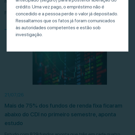
movimentaram R$ 681 bilhões entre janeiro […]
crédito. Uma vez pago, o empréstimo não é
Fonte: Valor Investe
concedido e a pessoa perde o valor já depositado.
Ressaltamos que os fatos já foram comunicados
às autoridades competentes e estão sob
investigação.
21/07/26
Mais de 75% dos fundos de renda fixa ficaram
abaixo do CDI no primeiro semestre, aponta
estudo
Estudo com 829 fundos aponta que três em cada quatro