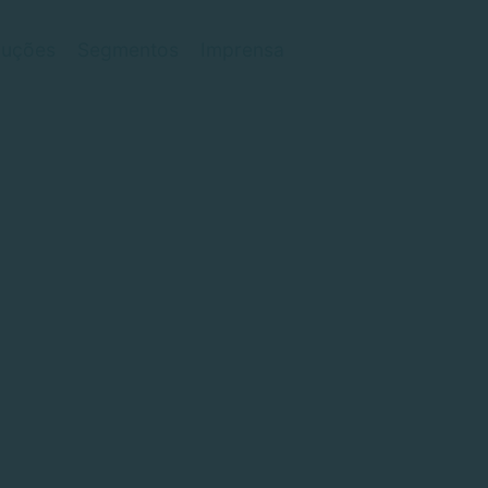
luções
Segmentos
Imprensa