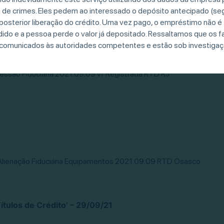
tulos de Crédito’ – 01/10/21
a de crimes. Eles pedem ao interessado o depósito antecipado (se
 posterior liberação do crédito. Uma vez pago, o empréstimo não é
ido e a pessoa perde o valor já depositado. Ressaltamos que os fa
comunicados às autoridades competentes e estão sob investigaç
essão Fiduciária 2021.09.09 vf Registrada RTD RJ
 Alienação Fiduciária Equipamentos 2021.09.09 RTD Osasco
tulos de Crédito’ – 29/09/21