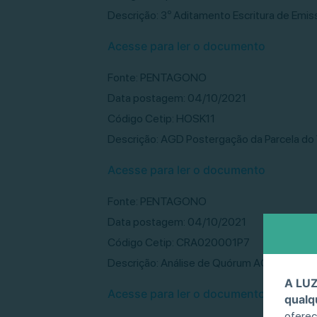
Descrição: 3º Aditamento Escritura de Emi
Acesse para ler o documento
Fonte: PENTAGONO
Data postagem: 04/10/2021
Código Cetip: HOSK11
Descrição: AGD Postergação da Parcela do 
Acesse para ler o documento
Fonte: PENTAGONO
Data postagem: 04/10/2021
Código Cetip: CRA020001P7
Descrição: Análise de Quórum AGT 25.10.2
A LUZ
Acesse para ler o documento
qualqu
oferec