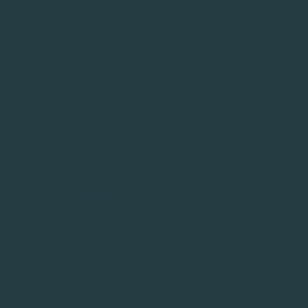
Imprensa
HOME
/
IMPRENSA