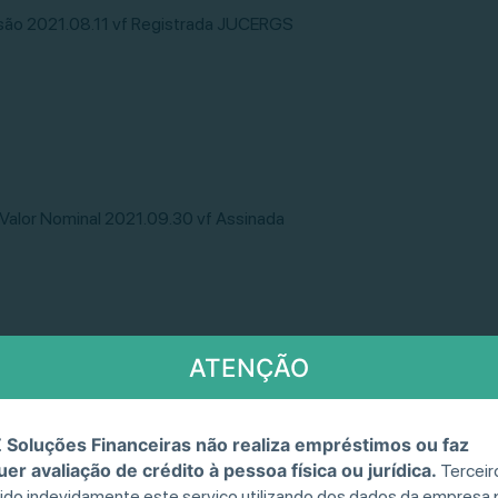
ssão 2021.08.11 vf Registrada JUCERGS
Valor Nominal 2021.09.30 vf Assinada
ATENÇÃO
1 2021.10.04
 Soluções Financeiras não realiza empréstimos ou faz
er avaliação de crédito à pessoa física ou jurídica.
Terceir
ido indevidamente este serviço utilizando dos dados da empresa 