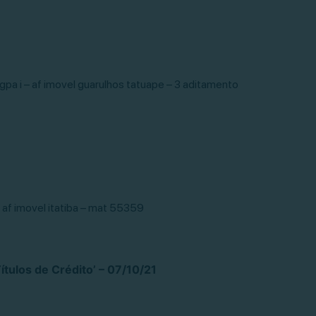
gpa i – af imovel guarulhos tatuape – 3 aditamento
– af imovel itatiba – mat 55359
tulos de Crédito’ – 07/10/21