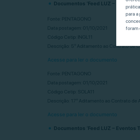
Documentos ‘Feed LUZ – Eventos Tí
prátic
para a
Fonte: PENTAGONO
conced
Data postagem: 01/10/2021
foram 
Código Cetip: INGL11
Descrição: 5º Aditamento ao Contrato de C
Acesse para ler o documento
Fonte: PENTAGONO
Data postagem: 01/10/2021
Código Cetip: SOLA11
Descrição: 17º Aditamento ao Contrato de
Acesse para ler o documento
Documentos ‘Feed LUZ – Eventos Tí