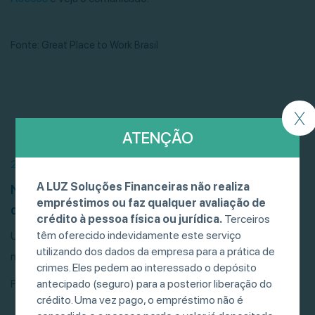
Fonte: Great Place to Work Brasil
X
ATENÇÃO
21/07/26
A LUZ Soluções Financeiras não realiza
Negociação de debêntures, CRIs e CRAs
empréstimos ou faz qualquer avaliação de
desacelera, mas bate recorde
crédito à pessoa física ou jurídica.
Terceiros
têm oferecido indevidamente este serviço
Um levantamento da POP BR mostrou que esses títulos
utilizando dos dados da empresa para a prática de
movimentaram R$ 681 bilhões entre janeiro […]
crimes. Eles pedem ao interessado o depósito
antecipado (seguro) para a posterior liberação do
Fonte: Valor Investe
crédito. Uma vez pago, o empréstimo não é