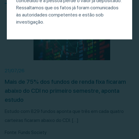
concedido e a pessoa perde o valor já depositado.
Ressaltamos que os fatos já foram comunicados
às autoridades competentes e estão sob
investigação.
21/07/26
Mais de 75% dos fundos de renda fixa ficaram
abaixo do CDI no primeiro semestre, aponta
estudo
Estudo com 829 fundos aponta que três em cada quatro
carteiras ficaram abaixo do CDI. […]
Fonte: Funds Society