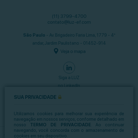
(11) 3799-4700
contato@luz-ef.com
São Paulo
- Av. Brigadeiro Faria Lima, 1779 - 4º
andar,
Jardim Paulistano - 01452-914
Veja o mapa
Siga a LUZ
no LinkedIn
SUA PRIVACIDADE
Utilizamos cookies para melhorar sua experiência de
navegação em nossos serviços, conforme detalhado em
nosso
TERMO DE PRIVACIDADE
. Ao continuar
navegando, você concorda com o armazenamento de
cookies em seu dispositivo.
Termo de Privacidade
Informes Regulatórios