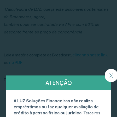
Calculadora da LUZ, que já está disponível nos terminais
do Broadcast+, agora,
também pode ser contratada via API e com 50% de
desconto frente ao preço da concorrência
Leia a matéria completa da Broadcast,
clicando neste link
,
ou
no PDF
.
X
Fonte: Broadcast
ATENÇÃO
A LUZ Soluções Financeiras não realiza
empréstimos ou faz qualquer avaliação de
crédito à pessoa física ou jurídica.
Terceiros