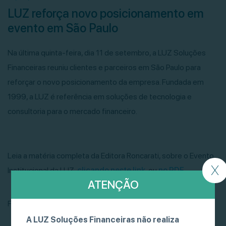
LUZ reforça novo posicionamento em
evento em São Paulo
Na última quinta-feira, dia 11 de setembro, a LUZ Soluções
Financeiras reuniu clientes e parceiros em São Paulo para
reforçar o novo posicionamento da empresa. Fundada em
1999, a LUZ é referência em soluções de tecnologia e
consultoria para o mercado financeiro.
Leia a matéria completa da Editora Roncarati, sobre o Evento
X
Institucional da LUZ,
clicando neste link
, ou
no PDF
.
ATENÇÃO
Fonte: Editora Roncarati
A LUZ Soluções Financeiras não realiza