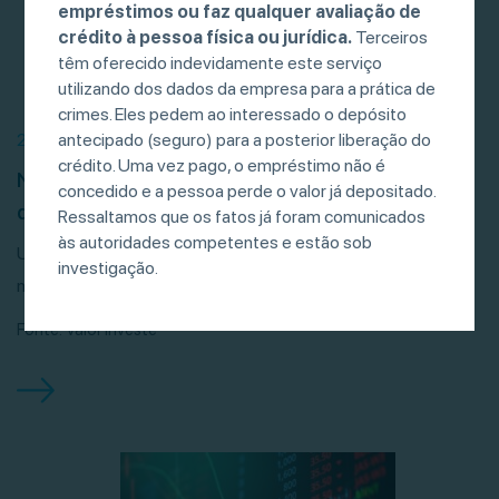
empréstimos ou faz qualquer avaliação de
crédito à pessoa física ou jurídica.
Terceiros
têm oferecido indevidamente este serviço
utilizando dos dados da empresa para a prática de
crimes. Eles pedem ao interessado o depósito
antecipado (seguro) para a posterior liberação do
21/07/26
crédito. Uma vez pago, o empréstimo não é
Negociação de debêntures, CRIs e CRAs
concedido e a pessoa perde o valor já depositado.
desacelera, mas bate recorde
Ressaltamos que os fatos já foram comunicados
às autoridades competentes e estão sob
Um levantamento da POP BR mostrou que esses títulos
investigação.
movimentaram R$ 681 bilhões entre janeiro […]
Fonte: Valor Investe