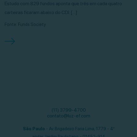
Estudo com 829 fundos aponta que três em cada quatro
carteiras ficaram abaixo do CDI. […]
Fonte: Funds Society
(11) 3799-4700
contato@luz-ef.com
São Paulo
- Av. Brigadeiro Faria Lima, 1779 - 4º
andar,
Jardim Paulistano - 01452-914