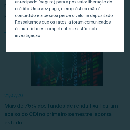
antecipado (seguro) para a posterior liberação do
movimentaram R$ 681 bilhões entre janeiro […]
crédito. Uma vez pago, o empréstimo não é
concedido e a pessoa perde o valor já depositado.
Fonte: Valor Investe
Ressaltamos que os fatos já foram comunicados
às autoridades competentes e estão sob
investigação.
21/07/26
Mais de 75% dos fundos de renda fixa ficaram
abaixo do CDI no primeiro semestre, aponta
estudo