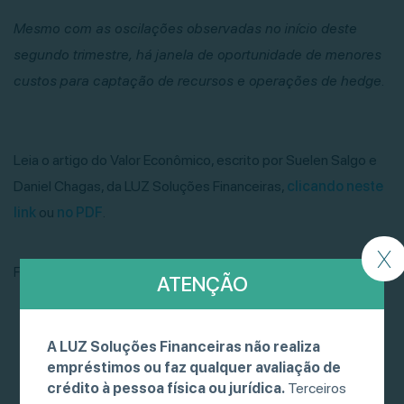
Mesmo com as oscilações observadas no início deste
segundo trimestre, há janela de oportunidade de menores
custos para captação de recursos e operações de hedge.
Leia o artigo do Valor Econômico, escrito por Suelen Salgo e
Daniel Chagas, da LUZ Soluções Financeiras,
clicando neste
link
ou
no PDF
.
X
Fonte: Valor Econômico
ATENÇÃO
A LUZ Soluções Financeiras não realiza
empréstimos ou faz qualquer avaliação de
crédito à pessoa física ou jurídica.
Terceiros