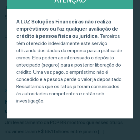
ATENÇÃO
João Alves da Silva, Consultor de Investimentos da LUZ
Soluções Financeiras,
clicando neste link
, ou
no PDF
.
A LUZ Soluções Financeiras não realiza
empréstimos ou faz qualquer avaliação de
crédito à pessoa física ou jurídica.
Terceiros
Fonte: Segs.com.br
têm oferecido indevidamente este serviço
utilizando dos dados da empresa para a prática de
crimes. Eles pedem ao interessado o depósito
antecipado (seguro) para a posterior liberação do
crédito. Uma vez pago, o empréstimo não é
concedido e a pessoa perde o valor já depositado.
Ressaltamos que os fatos já foram comunicados
21/07/26
às autoridades competentes e estão sob
investigação.
Negociação de debêntures, CRIs e CRAs
desacelera, mas bate recorde
Um levantamento da POP BR mostrou que esses títulos
movimentaram R$ 681 bilhões entre janeiro […]