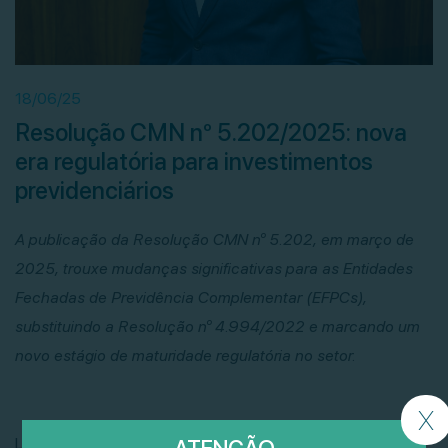
18/06/25
Resolução CMN nº 5.202/2025: nova
era regulatória para investimentos
previdenciários
A publicação da Resolução CMN nº 5.202, em março de
2025, trouxe mudanças significativas para as Entidades
Fechadas de Previdência Complementar (EFPCs),
substituindo a Resolução nº 4.994/2022 e marcando um
novo estágio de maturidade regulatória no setor.
X
Leia o artigo completo do portal SEGS, escrito por Jadson