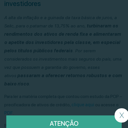
investidores
A alta da inflação e a guinada da taxa básica de juros, a
Selic, para o patamar de 13,75% ao ano,
turbinaram os
rendimentos dos ativos de renda fixa e alimentaram
o apetite dos investidores pela classe, em especial
pelos títulos públicos federais
. Por serem
considerados os investimentos mais seguros do país, uma
vez que possuem a garantia do governo, esses
ativos
passaram a oferecer retornos robustos e com
baixo risco
.
Para ler a matéria completa que contou com estudo da POP –
precificadora de ativos de crédito,
clique aqui
ou acesse o
PDF
.
X
ATENÇÃO
Para mais informações, fale com a gente – contato@luz-