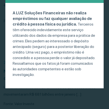
ef.com.
A LUZ Soluções Financeiras não realiza
empréstimos ou faz qualquer avaliação de
Fonte: Valor Investe
crédito à pessoa física ou jurídica.
Terceiros
têm oferecido indevidamente este serviço
utilizando dos dados da empresa para a prática de
crimes. Eles pedem ao interessado o depósito
antecipado (seguro) para a posterior liberação do
crédito. Uma vez pago, o empréstimo não é
concedido e a pessoa perde o valor já depositado.
21/07/26
Ressaltamos que os fatos já foram comunicados
às autoridades competentes e estão sob
Negociação de debêntures, CRIs e CRAs
investigação.
desacelera, mas bate recorde
Um levantamento da POP BR mostrou que esses títulos
movimentaram R$ 681 bilhões entre janeiro […]
Fonte: Valor Investe