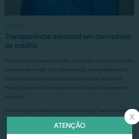
21/07/23
Transparência adicional em derivativos
de crédito
A busca de transparência das operações financeiras é um
caminho sem volta. Nos últimos anos, os reguladores do
sistema financeiro nacional avançaram em diferentes
frentes para tornar o nosso mercado mais transparente e
acessível.
Leia o artigo do Valor Econômico escrito por Daniel Chagas –
X
Analista de pesquisa de desenvolvimento da LUZ,
clicando
ATENÇÃO
neste link
ou
no PDF
.