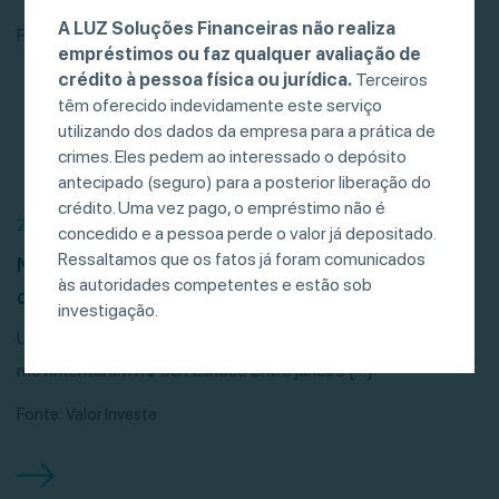
A LUZ Soluções Financeiras não realiza
Fonte: Valor Econômico
empréstimos ou faz qualquer avaliação de
crédito à pessoa física ou jurídica.
Terceiros
têm oferecido indevidamente este serviço
utilizando dos dados da empresa para a prática de
crimes. Eles pedem ao interessado o depósito
antecipado (seguro) para a posterior liberação do
crédito. Uma vez pago, o empréstimo não é
21/07/26
concedido e a pessoa perde o valor já depositado.
Ressaltamos que os fatos já foram comunicados
Negociação de debêntures, CRIs e CRAs
às autoridades competentes e estão sob
desacelera, mas bate recorde
investigação.
Um levantamento da POP BR mostrou que esses títulos
movimentaram R$ 681 bilhões entre janeiro […]
Fonte: Valor Investe