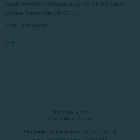
Estudo com 829 fundos aponta que três em cada quatro
carteiras ficaram abaixo do CDI. […]
Fonte: Funds Society
(11) 3799-4700
contato@luz-ef.com
São Paulo
- Av. Brigadeiro Faria Lima, 1779 - 4º
andar,
Jardim Paulistano - 01452-914