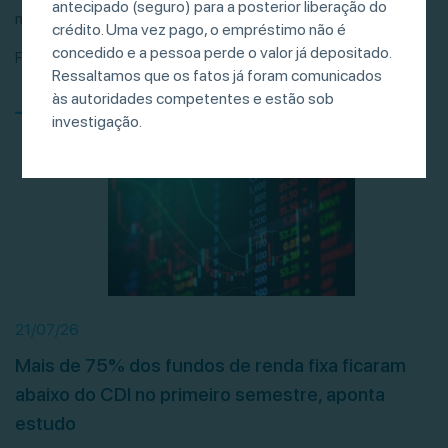
antecipado (seguro) para a posterior liberação do
movimentaram R$ 681 bilhões entre janeiro […]
crédito. Uma vez pago, o empréstimo não é
concedido e a pessoa perde o valor já depositado.
Fonte: Valor Investe
Ressaltamos que os fatos já foram comunicados
às autoridades competentes e estão sob
investigação.
21/07/26
Mais de 75% dos fundos de renda fixa ficaram
abaixo do CDI no primeiro semestre, aponta
estudo